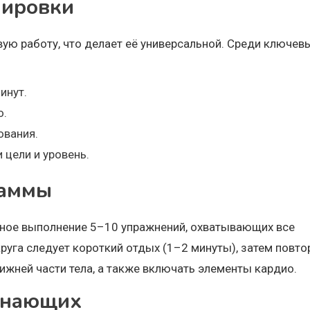
нировки
вую работу, что делает её универсальной. Среди ключев
инут.
о.
ования.
 цели и уровень.
раммы
ьное выполнение 5–10 упражнений, охватывающих все
уга следует короткий отдых (1–2 минуты), затем повто
нижней части тела, а также включать элементы кардио.
инающих