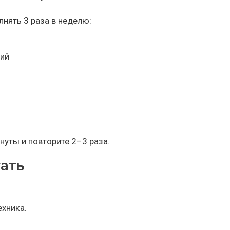
нять 3 раза в неделю:
ний
нуты и повторите 2–3 раза.
гать
ехника.