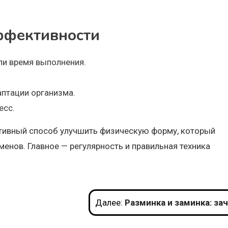
ффективности
ли время выполнения.
аптации организма.
есс.
ативный способ улучшить физическую форму, который
менов. Главное — регулярность и правильная техника
Далее:
Разминка и заминка: зачем нужны и как правильно выполн