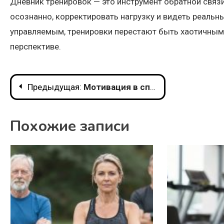
Дневник тренировок — это инструмент обратной связ
осознанно, корректировать нагрузку и видеть реальн
управляемым, тренировки перестают быть хаотичными
перспективе.
Навигация
Предыдущая:
Мотивация в спорте: как сохранить интерес и двигаться вперёд
по
Похожие записи
записям