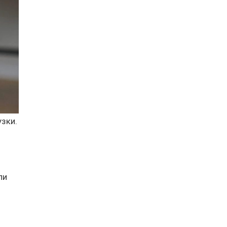
узки.
ли